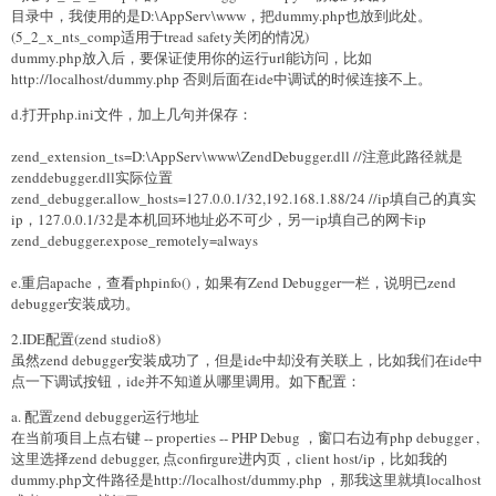
目录中，我使用的是D:\AppServ\www，把dummy.php也放到此处。
(5_2_x_nts_comp适用于tread safety关闭的情况)
dummy.php放入后，要保证使用你的运行url能访问，比如
http://localhost/dummy.php 否则后面在ide中调试的时候连接不上。
d.打开php.ini文件，加上几句并保存：
zend_extension_ts=D:\AppServ\www\ZendDebugger.dll //注意此路径就是
zenddebugger.dll实际位置
zend_debugger.allow_hosts=127.0.0.1/32,192.168.1.88/24 //ip填自己的真实
ip，127.0.0.1/32是本机回环地址必不可少，另一ip填自己的网卡ip
zend_debugger.expose_remotely=always
e.重启apache，查看phpinfo()，如果有Zend Debugger一栏，说明已zend
debugger安装成功。
2.IDE配置(zend studio8)
虽然zend debugger安装成功了，但是ide中却没有关联上，比如我们在ide中
点一下调试按钮，ide并不知道从哪里调用。如下配置：
a. 配置zend debugger运行地址
在当前项目上点右键 -- properties -- PHP Debug ，窗口右边有php debugger ,
这里选择zend debugger, 点confirgure进内页，client host/ip，比如我的
dummy.php文件路径是http://localhost/dummy.php ，那我这里就填localhost