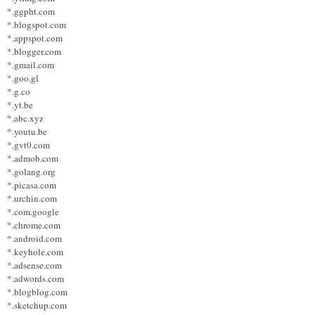
*.ggpht.com
*.blogspot.com
*.appspot.com
*.blogger.com
*.gmail.com
*.goo.gl
*.g.co
*.yt.be
*.abc.xyz
*.youtu.be
*.gvt0.com
*.admob.com
*.golang.org
*.picasa.com
*.urchin.com
*.com.google
*.chrome.com
*.android.com
*.keyhole.com
*.adsense.com
*.adwords.com
*.blogblog.com
*.sketchup.com