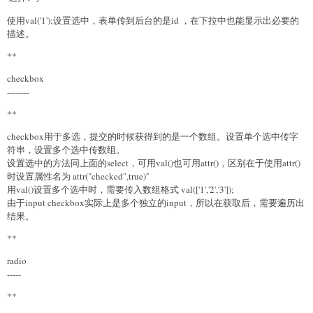
使用val('1');设置选中，表单传到后台的是id ，在下拉中也能显示出必要的
描述。
**
checkbox
--------
**
checkbox用于多选，提交的时候获得到的是一个数组。设置单个选中传字
符串，设置多个选中传数组。
设置选中的方法同上面的select，可用val()也可用attr()，区别在于使用attr()
时设置属性名为 attr("checked",true)''
用val()设置多个选中时，需要传入数组格式 val(['1','2','3']);
由于input checkbox实际上是多个独立的input，所以在获取后，需要遍历出
结果。
**
radio
-----
**