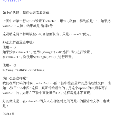
如上的代码，我们先来看看取值。
上图中对第一行option设置了selected，用val()取值，得到的是"1"，如果把
value="1"去掉，结果就是"选择1号"
这说明这两个都可以被val()当做值取出，只是value="1"优先。
那么怎样设置选中呢?
使用val()
如果没有value="1"，使用$('#single').val("选择1号")进行设置，
有value="1"，则使用$('#single').val('1')进行设置。
使用attr()
$('#single').attr('selected',true);
为什么会这样呢?
我们在写代码的时候，select/option的下拉中往往显示的是描述性文件，比
如"1-张三" "2-李四" 这样，真正传给后台的，是这个option的id(通常写在
value=""中)，如果在下拉中直接显示1 2，这样看起来不直观。
好的做法是，在value=''中写入id,在标签对之间写此id的描述性文字，也就
是：