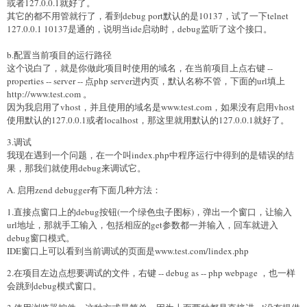
或者127.0.0.1就好了。
其它的都不用管就行了，看到debug port默认的是10137，试了一下telnet
127.0.0.1 10137是通的，说明当ide启动时，debug监听了这个接口。
b.配置当前项目的运行路径
这个说白了，就是你做此项目时使用的域名，在当前项目上点右键 --
properties -- server -- 点php server进内页，默认名称不管，下面的url填上
http://www.test.com 。
因为我启用了vhost，并且使用的域名是www.test.com，如果没有启用vhost
使用默认的127.0.0.1或者localhost，那这里就用默认的127.0.0.1就好了。
3.调试
我现在遇到一个问题，在一个叫index.php中程序运行中得到的是错误的结
果，那我们就使用debug来调试它。
A. 启用zend debugger有下面几种方法：
1.直接点窗口上的debug按钮(一个绿色虫子图标)，弹出一个窗口，让输入
url地址，那就手工输入，包括相应的get参数都一并输入，回车就进入
debug窗口模式。
IDE窗口上可以看到当前调试的页面是www.test.com/lindex.php
2.在项目左边点想要调试的文件，右键 -- debug as -- php webpage ，也一样
会跳到debug模式窗口。