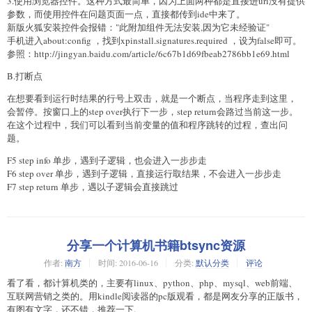
3.使用浏览器控件。这种方式最简单，因为上面两种都是直接进url没有提供
参数，而使用控件在问题页面一点，直接都传到ide中来了。
新版火狐安装控件会报错："此附加组件无法安装,因为它未经验证"
手机进入about:config ，找到xpinstall.signatures.required ，设为false即可。
参照：http://jingyan.baidu.com/article/6c67b1d69fbeab2786bb1e69.html
B.打断点
在想要看到运行时结果的行号上双击，就是一个断点，当程序走到这里，
会暂停。按窗口上的step over执行下一步，step return会路过当前这一步。
在这个过程中，我们可以看到当前变量的值和程序跳转的过程，查出问
题。
F5 step info 单步，遇到子逻辑，也会进入一步步走
F6 step over 单步，遇到子逻辑，直接运行取结果，不会进入一步步走
F7 step return 单步，遇以子逻辑会直接跳过
分享一个计算机书籍btsync资源
作者:
南方
时间:
2016-06-16
分类:
默认分类
评论
看了看，都计算机类的，主要有linux、python、php、mysql、web前端、
互联网营销之类的。用kindle阅读器的pc版观看，都是网友分享的正版书，
有图有文字，还不错，推荐一下.