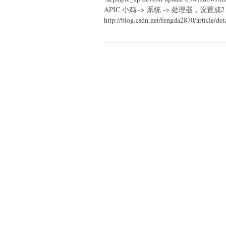
APIC 小鸡 -> 系统 -> 处理器，设
http://blog.csdn.net/fengda2870/article/de