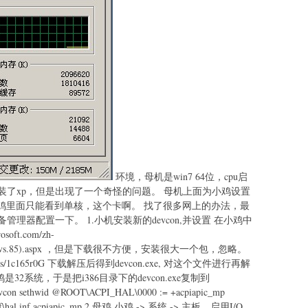
环境，母机是win7 64位，cpu启
安装了xp，但是出现了一个奇怪的问题。 母机上面为小鸡设置
是小鸡里面只能看到单核，这个卡啊。 找了很多网上的办法，最
理器配置一下。 1.小机安装新的devcon,并设置 在小鸡中
oft.com/zh-
ff544707(v=vs.85).aspx ，但是下载很不方便，安装很大一个包，忽略。
com/s/1c165r0G 下载解压后得到devcon.exe, 对这个文件进行再解
是32系统，于是把i386目录下的devcon.exe复制到
n sethwid @ROOT\ACPI_HAL\0000 := +acpiapic_mp
ws\inf\hal.inf acpiapic_mp 2.母鸡 小鸡 -> 系统 -> 主板，启用I/O