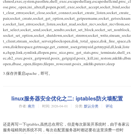
chmod,exec,system,passthru,shell_exec,escapeshellarg,escapeshellcmd,proc_cl
ose,proc_open,ini_alter,dl,popen,pcntl_exec,socket_accept,socket_bind,socke
t_clear_error,socket_close,socket_connect,socket_create_listen,socket_create_
pair,socket_create,socket_get_option,socket_getpeername,socket_getsocknam
e,socket_last_error,socket_listen,socket_read,socket_recv,socket_recvfrom,soc
ket_select,socket_send,socket_sendto,socket_set_block,socket_set_nonblock,
socket_set_option,socket_shutdown,socket_strerror,socket_write,stream_socke
t_client,stream_socket_server,pfsockopen,disk_total_space,disk_free_space,ch
own,diskfreespace,getrusage,get_current_user,getmyuid,getmypid,dl,leak,liste
n,chgrp,link,symlink,dlopen,proc_nice,proc_get_stats,proc_terminate,shell_ex
ec,sh2_exec,posix_getpwuid,posix_getgrgid,posix_kill,ini_restore,mkfifo,dbm
open,dbase_open,filepro,filepro_rowcount,posix_mkfifo,putenv,sleep
3.保存并重启apache，即可。
linux服务器安全优化之二: iptables防火墙配置
作者:
南方
时间:
2026-04-01
分类:
默认分类
评论
还是再写一下iptables,虽然总在用它，但是每次新装开系统时，由于各家云
服务端精简的系统不同，每次在配置服务器时都还要在这里浪费一些时