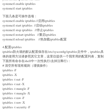
systemctl enable iptables
systemctl start iptables
下面几条是可操作选项：
systemctl enable iptables //启用iptables
systemctl start iptables //启动iptables
systemctl stop iptables //停止iptables
systemctl restart iptables //重启iptables
systemctl reload iptables //热加载iptables配置
4.配置iptables
iptables防火墙的默认配置保存在/etc/sysconfig/iptables文件中，iptables具
体的使用方法请参照其它文章，这里仅提供一个我常用的配置列表，复制
下面所有命令在shell中一次性执行(去掉注释行)：
# 清空所有现有规则（谨慎操作）
iptables -F
iptables -X
iptables -t nat -F
iptables -t nat -X
iptables -t mangle -F
iptables -t mangle -X
iptables -t raw -F
iptables -t raw -X
iptables -t security -F