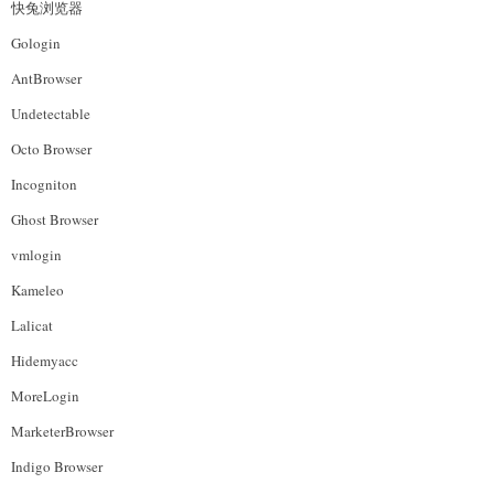
快兔浏览器
Gologin
AntBrowser
Undetectable
Octo Browser
Incogniton
Ghost Browser
vmlogin
Kameleo
Lalicat
Hidemyacc
MoreLogin
MarketerBrowser
Indigo Browser