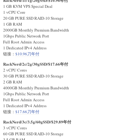
RackNerd/1c/1g/20gSSD/$10.96年付
1 GB KVM VPS Special Deal
1 vCPU Core
20 GB PURE SSD RAID-10 Storage
1 GB RAM
2000GB Monthly Premium Bandwidth
1Gbps Public Network Port
Full Root Admin Access
1 Dedicated IPv4 Address
链接：
$10.96刀年付
RackNerd/2c/2g/30gSSD/$17.66年付
2 vCPU Cores
30 GB PURE SSD RAID-10 Storage
2 GB RAM
4000GB Monthly Premium Bandwidth
1Gbps Public Network Port
Full Root Admin Access
1 Dedicated IPv4 Address
链接：
$17.66刀年付
RackNerd/3c/3.5g/60gSSD/$29.89年付
3 vCPU Cores
60 GB PURE SSD RAID-10 Storage
3.5 GB RAM