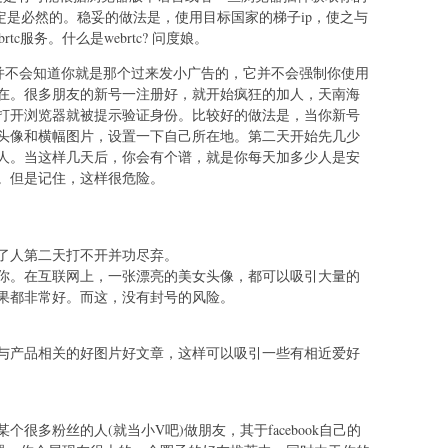
定是必然的。稳妥的做法是，使用目标国家的梯子ip，使之与
c服务。什么是webrtc? 问度娘。
fb并不会知道你就是那个过来发小广告的，它并不会强制你使用
在。很多朋友的新号一注册好，就开始疯狂的加人，天南海
打开浏览器就被提示验证身份。比较好的做法是，当你新号
头像和横幅图片，设置一下自己所在地。第二天开始先几少
人。当这样几天后，你会有个谱，就是你每天加多少人是安
。但是记住，这样很危险。
了人第二天打不开并功尽弃。
你。在互联网上，一张漂亮的美女头像，都可以吸引大量的
果都非常好。而这，没有封号的风险。
与产品相关的好图片好文章，这样可以吸引一些有相近爱好
很多粉丝的人(就当小V吧)做朋友，其于facebook自己的