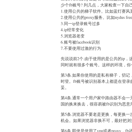
少个fb账号? 列几点，大家检查一下自
1.使用公共的梯子软件。比如蓝灯赛风某门f
2.使用公共的proxy服务。比如nydus free
3.同一ip登录账号过多
4.ip经常变化
5.浏览器老变
6.账号被facebook识别
7.不要使用过激的行为
先说说前2个.由于使用的是公共的ip，
同时就有很多个账号。这样的环境，你
第3条.如果你使用的是私有梯子，切记，
时登。fb账号被识别基本上都是在登
妥。
第4条.通常一个用户家中路由器不会
国的换来换去，很容易被fb识别为恶意
第5条.浏览器不要老是更换，每更换一
机会。如果浏览器非换不可，最好把浏览器
第6条.即使是使用了vpn或者prox