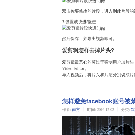
双击你要修改的片段，进入到此片段的
3.设置成快进/慢进
然后保存，并导出视频即可。
爱剪辑怎样去掉片头?
爱剪辑最恶心的莫过于强制用户加片头，怎
Video Editor。
导入视频后，将片头和片层分别切成片段
怎样避免facebook账号被
作者:
南方
时间:
2016-12-02
分类:
默