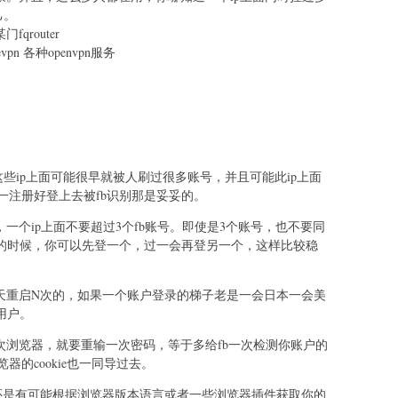
己。
qrouter
vpn 各种openvpn服务
这些ip上面可能很早就被人刷过很多账号，并且可能此ip上面
一注册好登上去被fb识别那是妥妥的。
一个ip上面不要超过3个fb账号。即使是3个账号，也不要同
录的时候，你可以先登一个，过一会再登另一个，这样比较稳
一天重启N次的，如果一个账户登录的梯子老是一会日本一会美
用户。
次浏览器，就要重输一次密码，等于多给fb一次检测你账户的
的cookie也一同导过去。
y，fb还是有可能根据浏览器版本语言或者一些浏览器插件获取你的