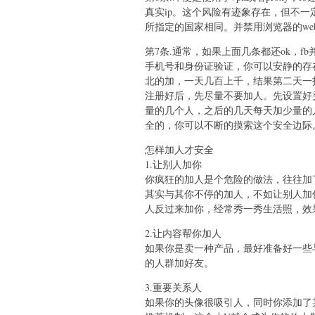
真实ip。这个风险有迹象存在，但不一
所指定的国家相同。并禁用浏览器的webrt
第7条.通常，如果上面几条都还ok，
手机号和身份证验证，你可以安静的存
北的加，一天几百上千，结果第二天一
注册好后，先尽量不要加人。先设置好
量的几个人，之后的几天每天加少量的
全的，你可以不断的摸索这个安全边际
怎样加人才安全
1.让别人加你
你疯狂的加人是个危险的做法，往往加
其实与其你不停的加人，不如让别人加
人反过来加你，经常秀一秀生活照，效
2.让内容帮你加人
如果你是卖一种产品，最好准备好一些
的人群加好友。
3.重要关系人
如果你的头像很吸引人，同时你添加了某个