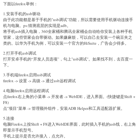
下面以firefox举例：
1.安装手机的usb驱动
由于此功能都是基于手机的"usb调试"功能，所以需要使用手机驱动连接手
机与电脑。ps:猜测底层的实现是adb。
将手机usb插入电脑，360全家桶和腾讯全家桶会自动给你安装上各种手机
管家，这些管家会自带驱动。如果嫌麻烦，可以自己去安装一个碗豆夹之
类的。以华为手机为例，可以安装一个官方的HiSuite，广告会少得多。
2.打开手机usb调试
打开安卓手机的“开发人员选项”，勾上"usb调试"。如果找不到，去百度一
下。
3.手机端firefox启用usb调试
firefox -> 设置 -> 高级 -> 通过usb远程调试
4.电脑firefox启用远程调试
点firefox右上角的小菜单 -> 开发者 -> WebIDE，进入界面。(快捷键是Shift +
F8)
点"项目"菜单 -> 管理额外组件，安装ADB Helper和工具适配器扩展。
5.连接
电脑Firefox上按Shift + F8进入WebIDE界面，此时插入手机的usb线，右上角
即显示手机型号。
手机上提示是否允许接入，点允许。