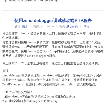
[1]: /usr/uploads/2016/09/1470426606.jpg
使用zend debugger调试移动端PHP程序
作者:
南方
时间:
2016-09-06
分类:
默认分类
评论
环境是这样，lamp环境是安装在pc上的，使用移动端访问网站，遇到问题
怎么调试呢?
可能你会想到使用chrome的调试窗口模拟成移动端界面，但是这个只适合
调试前端html，由于请求环境不同，只有在移动端访问网页的时候，许多参
数才会生成，使用chrome是过入不了php的断点的。所以必须是从移动端访
问网站，才能进入zend debugger的断点。
网上搜索了一阵，基本上没有答案，经过自己的摸索发现是可以做动的。
原理:
zend debugger调试的原理是，zendstudio在运行时，在http环境之外，另外
再监听一个端口。当有符合一定规则的url在提交时，被环境根目录下的
ZendDebugger.dll检测到，将此参数提交到zendstudio，进入程序断点。
上面所说的提交包括：
1.在zendstudio界面的调试模式点debug按钮触发debug
2.在浏览器窗口点击debug按钮触发debug