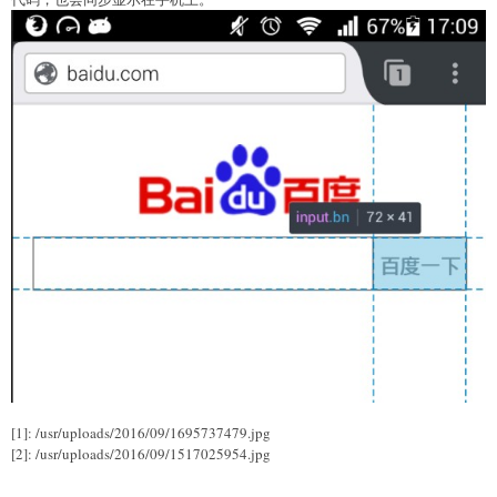
[1]: /usr/uploads/2016/09/1695737479.jpg
[2]: /usr/uploads/2016/09/1517025954.jpg