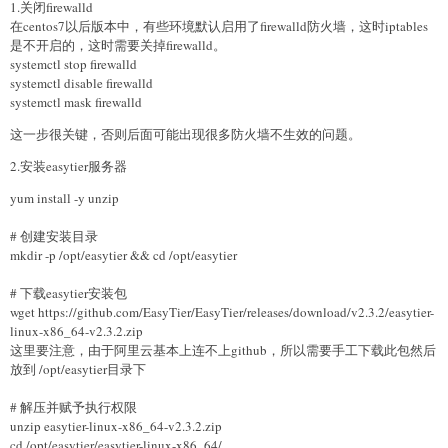
1.关闭firewalld
在centos7以后版本中，有些环境默认启用了firewalld防火墙，这时iptables
是不开启的，这时需要关掉firewalld。
systemctl stop firewalld
systemctl disable firewalld
systemctl mask firewalld
这一步很关键，否则后面可能出现很多防火墙不生效的问题。
2.安装easytier服务器
yum install -y unzip
# 创建安装目录
mkdir -p /opt/easytier && cd /opt/easytier
# 下载easytier安装包
wget https://github.com/EasyTier/EasyTier/releases/download/v2.3.2/easytier-
linux-x86_64-v2.3.2.zip
这里要注意，由于阿里云基本上连不上github，所以需要手工下载此包然后
放到 /opt/easytier目录下
# 解压并赋予执行权限
unzip easytier-linux-x86_64-v2.3.2.zip
cd /opt/easytier/easytier-linux-x86_64/