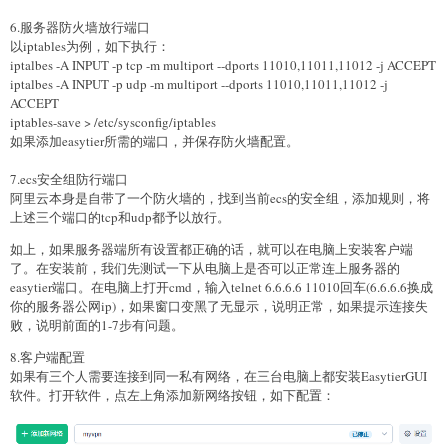
6.服务器防火墙放行端口
以iptables为例，如下执行：
iptalbes -A INPUT -p tcp -m multiport --dports 11010,11011,11012 -j ACCEPT
iptalbes -A INPUT -p udp -m multiport --dports 11010,11011,11012 -j
ACCEPT
iptables-save > /etc/sysconfig/iptables
如果添加easytier所需的端口，并保存防火墙配置。
7.ecs安全组防行端口
阿里云本身是自带了一个防火墙的，找到当前ecs的安全组，添加规则，将
上述三个端口的tcp和udp都予以放行。
如上，如果服务器端所有设置都正确的话，就可以在电脑上安装客户端
了。在安装前，我们先测试一下从电脑上是否可以正常连上服务器的
easytier端口。在电脑上打开cmd，输入telnet 6.6.6.6 11010回车(6.6.6.6换成
你的服务器公网ip)，如果窗口变黑了无显示，说明正常，如果提示连接失
败，说明前面的1-7步有问题。
8.客户端配置
如果有三个人需要连接到同一私有网络，在三台电脑上都安装EasytierGUI
软件。打开软件，点左上角添加新网络按钮，如下配置：