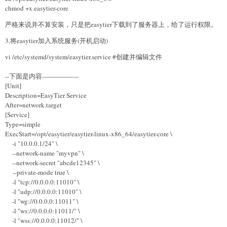
chmod +x easytier-core
严格来说并不算安装，只是把easytier下载到了服务器上，给了运行权限。
3.将easytier加入系统服务(开机启动)
vi /etc/systemd/system/easytier.service #创建并编辑文件
--下面是内容------------------
[Unit]
Description=EasyTier Service
After=network.target
[Service]
Type=simple
ExecStart=/opt/easytier/easytier-linux-x86_64/easytier-core \
-i "10.0.0.1/24" \
--network-name "myvpn" \
--network-secret "abcde12345" \
--private-mode true \
-l "tcp://0.0.0.0:11010" \
-l "udp://0.0.0.0:11010" \
-l "wg://0.0.0.0:11011" \
-l "ws://0.0.0.0:11011/" \
-l "wss://0.0.0.0:11012/" \