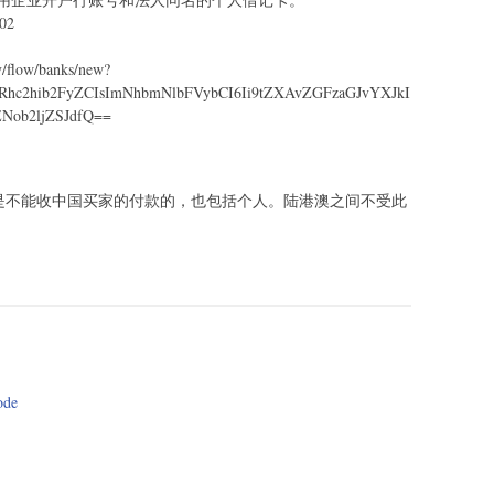
302
/flow/banks/new?
hc2hib2FyZCIsImNhbmNlbFVybCI6Ii9tZXAvZGFzaGJvYXJkI
Nob2ljZSJdfQ==
款，是不能收中国买家的付款的，也包括个人。陆港澳之间不受此
de