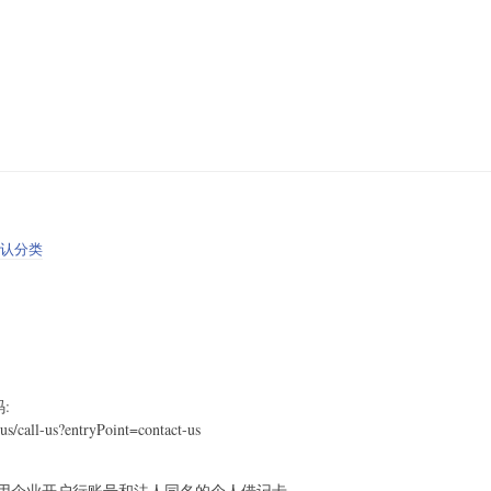
认分类
:
us/call-us?entryPoint=contact-us
用企业开户行账号和法人同名的个人借记卡。