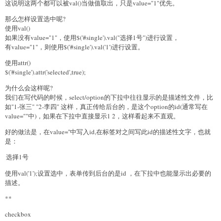
这说明这两个都可以被val()当做值取出，只是value="1"优先。
那么怎样设置选中呢?
使用val()
如果没有value="1"，使用$('#single').val("选择1号")进行设置，
有value="1"，则使用$('#single').val('1')进行设置。
使用attr()
$('#single').attr('selected',true);
为什么会这样呢?
我们在写代码的时候，select/option的下拉中往往显示的是描述性文件，比
如"1-张三" "2-李四" 这样，真正传给后台的，是这个option的id(通常写在
value=""中)，如果在下拉中直接显示1 2，这样看起来不直观。
好的做法是，在value=''中写入id,在标签对之间写此id的描述性文字，也就
是：
使用val('1');设置选中，表单传到后台的是id ，在下拉中也能显示出必要的
描述。
**
checkbox