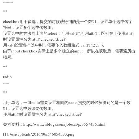
--------
**
checkbox用于多选，提交的时候获得到的是一个数组。设置单个选中传字
符串，设置多个选中传数组。
设置选中的方法同上面的select，可用val()也可用attr()，区别在于使用attr()
时设置属性名为 attr("checked",true)''
用val()设置多个选中时，需要传入数组格式 val(['1','2','3']);
由于input checkbox实际上是多个独立的input，所以在获取后，需要遍历出
结果。
**
radio
-----
**
用于单选，一组radio需要设置相同的name,提交的时候获得到的是一个数
组，设置选中必须要传数组。
使用attr()时设置属性名为 attr("checked",true)''
参考资料：http://www.cnblogs.com/joboxs/p/3557436.html
[1]: /usr/uploads/2016/06/546054383.png