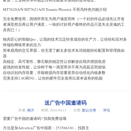
家居，工业网关等对稳定性和性能要求很高的使用场景。
MT7620A/N MT7621A/N Tomato Phoenix 不死鸟特色功能介绍
完全免费使用，因情怀而生为用户满意而终（一个好的作品必须先让开发
者满意然后再让用户满意，一味的讨好用户最终的作品只是失去灵魂的工
具而已！）
独具匠心的智能Qos，让我的技术沉淀转变成你的生产力，让你轻松应对多
终端给网络带来的压力
简单易用的交互界面，你无需了解太多技术名词就能轻松配置和管理路由
器
高稳定、高可靠性，磐石般的稳定性让你解放自我并摆脱焦虑
超强的转发性能，让你榨干每一滴宽带并不再为高延迟而烦恼
自动识别内存容量，并能根据内存容量差异自动优化内核参数
完美支持2.4G和5G，让你的硬件完全发挥出原本该有的机能
送广告中国邀请码
作者:
南方
时间:
2016-04-11
分类:
默认分类
评论
需要广告中国的邀请码? 找我免费送哦
方法是加Advertcn广告中国群：253566181，找群主