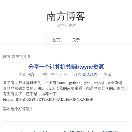
南方博客
我的记事本
首页
关于
南方 发布的文章
分享一个计算机书籍btsync资源
作者:
南方
时间:
2016-06-16
分类:
默认分类
评论
看了看，都计算机类的，主要有linux、python、php、mysql、web前端、
互联网营销之类的。用kindle阅读器的pc版观看，都是网友分享的正版书，
有图有文字，还不错，推荐一下.
btsync: BI3ACGSYU7DTURRU44AKLJ6FQNYXZG64P
喜欢给个好评哦！