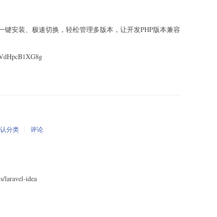
pv，一键安装、极速切换，轻松管理多版本，让开发PHP版本兼容
jrVdHpcB1XG8g
认分类
评论
s/laravel-idea