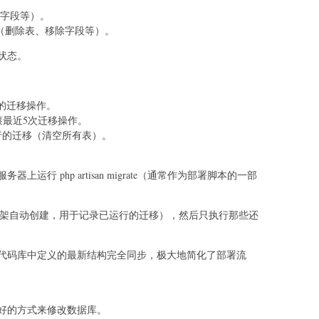
加字段等）。
的更改（删除表、移除字段等）。
状态。
回滚上一次的迁移操作。
ep=5: 回滚最近5次迁移操作。
回滚所有已运行的迁移（清空所有表）。
行 php artisan migrate（通常作为部署脚本的一部
 表（该表由框架自动创建，用于记录已运行的迁移），然后只执行那些还
代码库中定义的最新结构完全同步，极大地简化了部署流
好的方式来修改数据库。