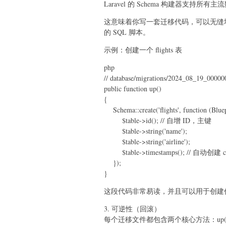
Laravel 的 Schema 构建器支持所有主流数据
这意味着你写一套迁移代码，可以无缝
的 SQL 脚本。
示例：创建一个 flights 表
php
// database/migrations/2024_08_19_000000
public function up()
{
Schema::create('flights', function (Bluep
$table->id(); // 自增 ID，主键
$table->string('name');
$table->string('airline');
$table->timestamps(); // 自动创建 cre
});
}
这段代码非常易读，并且可以用于创建
3. 可逆性（回滚）
每个迁移文件都包含两个核心方法：up() 和